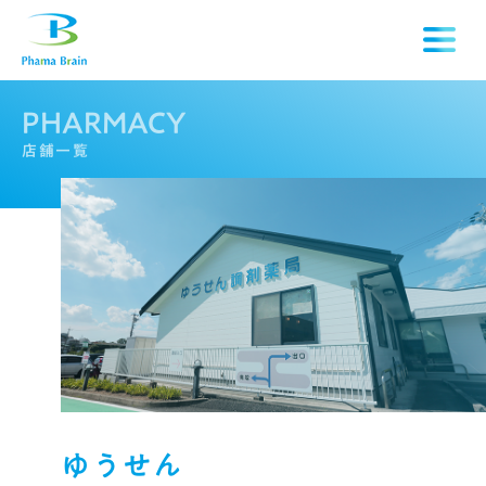
P
H
A
R
M
A
C
Y
店
舗
一
覧
ゆうせん