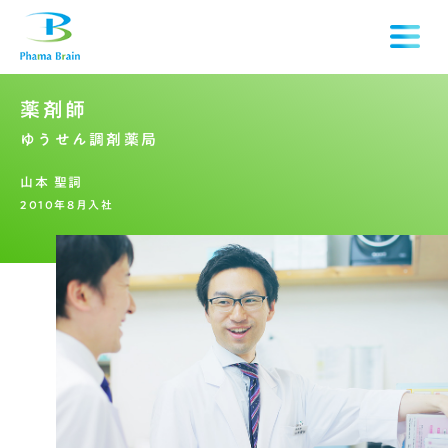
薬
剤
師
ゆ
う
せ
ん
調
剤
薬
局
山
本
聖
詞
2
0
1
0
年
8
月
入
社