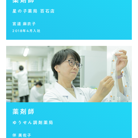
薬剤師
星の子薬局 百石店
宮道 麻衣子
2018年4月入社
薬剤師
ゆうせん調剤薬局
伴 美佐子